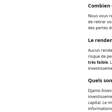
Combien d
Nous vous r
de retirer vo
des pertes du
Le rendem
Aucun rendem
risque de pe
très faible
. 
investisseme
Quels son
Djamo Invest
investisseme
capital. Le n
informations