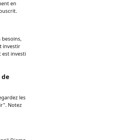
ment en 
ouscrit.
 besoins, 
 investir 
est investi 
 de 
regardez les 
r". Notez 