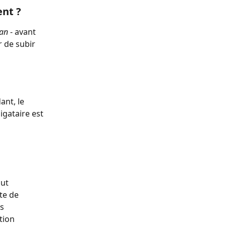
nt ?
 an
 - avant 
r de subir 
nt, le 
gataire est 
ut 
te de 
s 
tion 