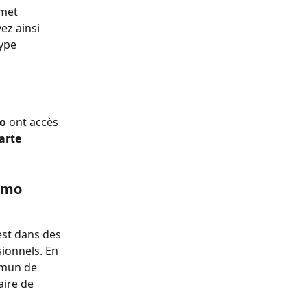
met 
ez ainsi 
ype 
o 
ont accès 
arte 
amo 
est dans des 
ionnels. En 
mmun de 
ire de 