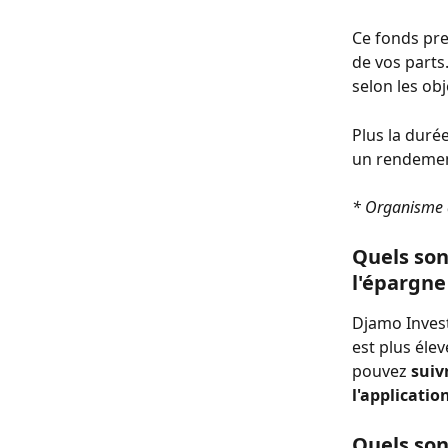
Ce fonds pre
de vos parts.
selon les ob
Plus la durée
un rendemen
* Organisme d
Quels son
l'épargne
Djamo Invest
est plus éle
pouvez 
suiv
l'applicatio
Quels son