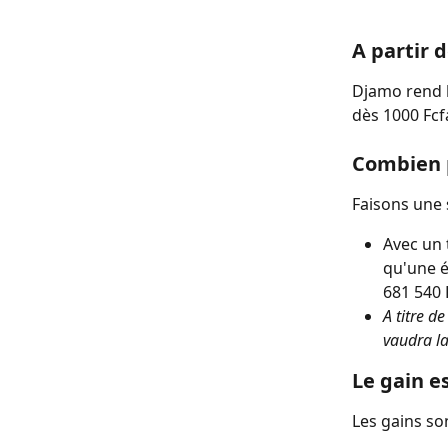
A partir 
Djamo rend l
dès 1000 Fcf
Combien p
Faisons une 
Avec un 
qu'une é
681 540 
A titre 
vaudra l
Le gain e
Les gains son