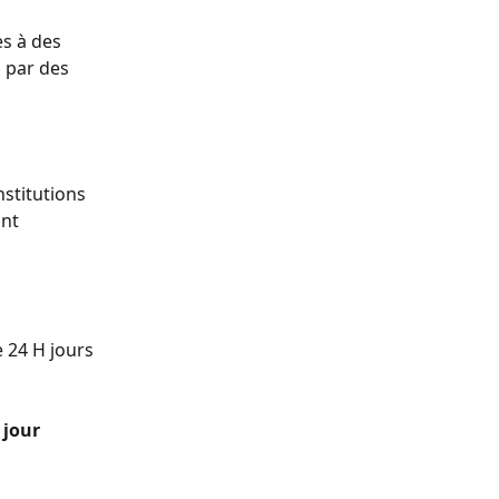
s à des 
 par des 
nstitutions 
nt 
 24 H jours 
 jour 