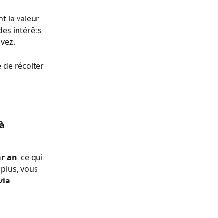
t la valeur 
des intérêts 
vez.
 de récolter 
à 
ar an
, ce qui 
plus, vous 
via 